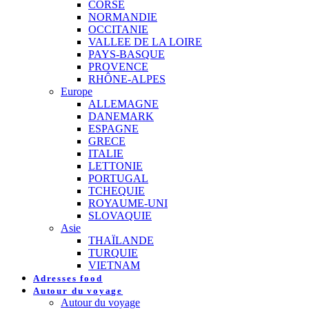
CORSE
NORMANDIE
OCCITANIE
VALLEE DE LA LOIRE
PAYS-BASQUE
PROVENCE
RHÔNE-ALPES
Europe
ALLEMAGNE
DANEMARK
ESPAGNE
GRECE
ITALIE
LETTONIE
PORTUGAL
TCHEQUIE
ROYAUME-UNI
SLOVAQUIE
Asie
THAÏLANDE
TURQUIE
VIETNAM
Adresses food
Autour du voyage
Autour du voyage