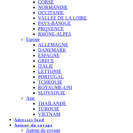
CORSE
NORMANDIE
OCCITANIE
VALLEE DE LA LOIRE
PAYS-BASQUE
PROVENCE
RHÔNE-ALPES
Europe
ALLEMAGNE
DANEMARK
ESPAGNE
GRECE
ITALIE
LETTONIE
PORTUGAL
TCHEQUIE
ROYAUME-UNI
SLOVAQUIE
Asie
THAÏLANDE
TURQUIE
VIETNAM
Adresses food
Autour du voyage
Autour du voyage