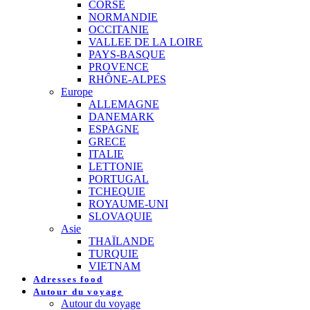
CORSE
NORMANDIE
OCCITANIE
VALLEE DE LA LOIRE
PAYS-BASQUE
PROVENCE
RHÔNE-ALPES
Europe
ALLEMAGNE
DANEMARK
ESPAGNE
GRECE
ITALIE
LETTONIE
PORTUGAL
TCHEQUIE
ROYAUME-UNI
SLOVAQUIE
Asie
THAÏLANDE
TURQUIE
VIETNAM
Adresses food
Autour du voyage
Autour du voyage