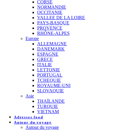
CORSE
NORMANDIE
OCCITANIE
VALLEE DE LA LOIRE
PAYS-BASQUE
PROVENCE
RHÔNE-ALPES
Europe
ALLEMAGNE
DANEMARK
ESPAGNE
GRECE
ITALIE
LETTONIE
PORTUGAL
TCHEQUIE
ROYAUME-UNI
SLOVAQUIE
Asie
THAÏLANDE
TURQUIE
VIETNAM
Adresses food
Autour du voyage
Autour du voyage