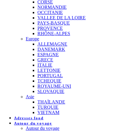
CORSE
NORMANDIE
OCCITANIE
VALLEE DE LA LOIRE
PAYS-BASQUE
PROVENCE
RHÔNE-ALPES
Europe
ALLEMAGNE
DANEMARK
ESPAGNE
GRECE
ITALIE
LETTONIE
PORTUGAL
TCHEQUIE
ROYAUME-UNI
SLOVAQUIE
Asie
THAÏLANDE
TURQUIE
VIETNAM
Adresses food
Autour du voyage
Autour du voyage