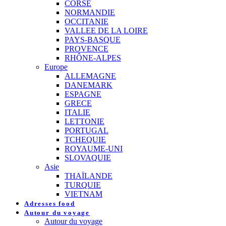
CORSE
NORMANDIE
OCCITANIE
VALLEE DE LA LOIRE
PAYS-BASQUE
PROVENCE
RHÔNE-ALPES
Europe
ALLEMAGNE
DANEMARK
ESPAGNE
GRECE
ITALIE
LETTONIE
PORTUGAL
TCHEQUIE
ROYAUME-UNI
SLOVAQUIE
Asie
THAÏLANDE
TURQUIE
VIETNAM
Adresses food
Autour du voyage
Autour du voyage