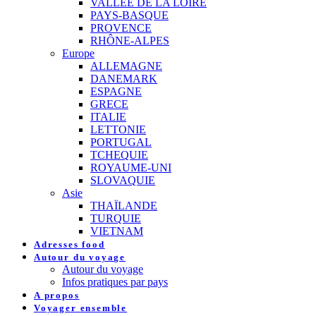
VALLEE DE LA LOIRE
PAYS-BASQUE
PROVENCE
RHÔNE-ALPES
Europe
ALLEMAGNE
DANEMARK
ESPAGNE
GRECE
ITALIE
LETTONIE
PORTUGAL
TCHEQUIE
ROYAUME-UNI
SLOVAQUIE
Asie
THAÏLANDE
TURQUIE
VIETNAM
Adresses food
Autour du voyage
Autour du voyage
Infos pratiques par pays
A propos
Voyager ensemble