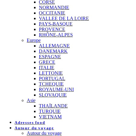
CORSE
NORMANDIE
OCCITANIE
VALLEE DE LA LOIRE
PAYS-BASQUE
PROVENCE
RHÔNE-ALPES
Europe
ALLEMAGNE
DANEMARK
ESPAGNE
GRECE
ITALIE
LETTONIE
PORTUGAL
TCHEQUIE
ROYAUME-UNI
SLOVAQUIE
Asie
THAÏLANDE
TURQUIE
VIETNAM
Adresses food
Autour du voyage
Autour du voyage