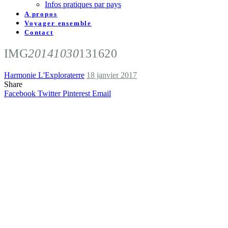
Infos pratiques par pays
A propos
Voyager ensemble
Contact
IMG
20141030
131620
Harmonie L'Exploraterre
18 janvier 2017
Share
Facebook
Twitter
Pinterest
Email