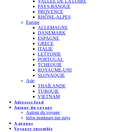
VALLEE DE LA LOIRE
PAYS-BASQUE
PROVENCE
RHÔNE-ALPES
Europe
ALLEMAGNE
DANEMARK
ESPAGNE
GRECE
ITALIE
LETTONIE
PORTUGAL
TCHEQUIE
ROYAUME-UNI
SLOVAQUIE
Asie
THAÏLANDE
TURQUIE
VIETNAM
Adresses food
Autour du voyage
Autour du voyage
Infos pratiques par pays
A propos
Voyager ensemble