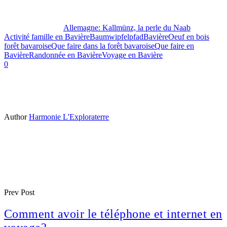
Allemagne: Kallmünz, la perle du Naab
Activité famille en Bavière
Baumwipfelpfad
Bavière
Oeuf en bois
forêt bavaroise
Que faire dans la forêt bavaroise
Que faire en
Bavière
Randonnée en Bavière
Voyage en Bavière
0
Author
Harmonie L'Exploraterre
Prev Post
Comment avoir le téléphone et internet en