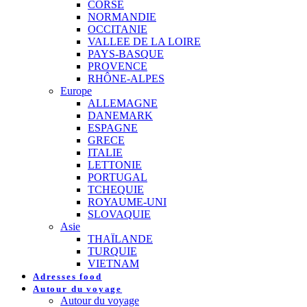
CORSE
NORMANDIE
OCCITANIE
VALLEE DE LA LOIRE
PAYS-BASQUE
PROVENCE
RHÔNE-ALPES
Europe
ALLEMAGNE
DANEMARK
ESPAGNE
GRECE
ITALIE
LETTONIE
PORTUGAL
TCHEQUIE
ROYAUME-UNI
SLOVAQUIE
Asie
THAÏLANDE
TURQUIE
VIETNAM
Adresses food
Autour du voyage
Autour du voyage