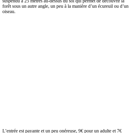
suspendu à 25 mètres au-dessus du sol qui permet de découvrir la
forêt sous un autre angle, un peu à la manière d’un écureuil ou d’un
oiseau.
L’entrée est payante et un peu onéreuse, 9€ pour un adulte et 7€